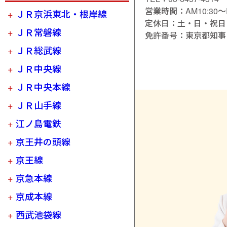
営業時間：AM10:30～P
ＪＲ京浜東北・根岸線
定休日：土・日・祝日
ＪＲ常磐線
免許番号：東京都知事 (3
ＪＲ総武線
ＪＲ中央線
ＪＲ中央本線
ＪＲ山手線
江ノ島電鉄
京王井の頭線
京王線
京急本線
京成本線
西武池袋線