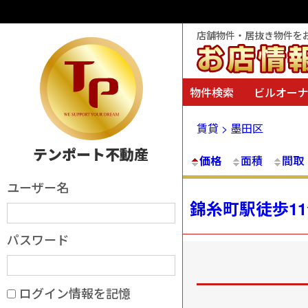
店舗物件・居抜き物件を
物件検索
ビルオー
賃貸 > 墨田区
テンポート不動産
価格
面積
間取
ユーザー名
錦糸町駅徒歩1
パスワード
ログイン情報を記憶