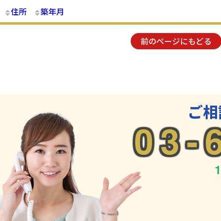
住所
築年月
前のページにもどる
ご相
03-
1