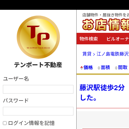
店舗物件・居抜き物件を
物件検索
ビルオー
賃貸 > 江ノ島電鉄藤
テンポート不動産
価格
面積
間取
ユーザー名
藤沢駅徒歩2分
した。
パスワード
ログイン情報を記憶