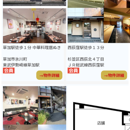
草加駅徒歩１分 中華料理居ぬき
西荻窪駅徒歩１３分
草加市氷川町
杉並区西荻北４丁目
東武伊勢崎線草加駅
ＪＲ総武線西荻窪駅
→物件詳細
→物件詳細